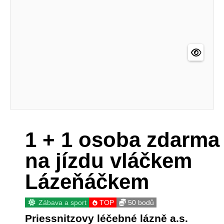
1 + 1 osoba zdarma
na jízdu vláčkem
Lázeňáčkem
Zábava a sport
TOP
50 bodů
Priessnitzovy léčebné lázně a.s.