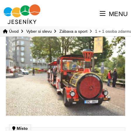
MENU
Úvod
Vyber si slevu
Zábava a sport
1 + 1 osoba zdarm
Místo