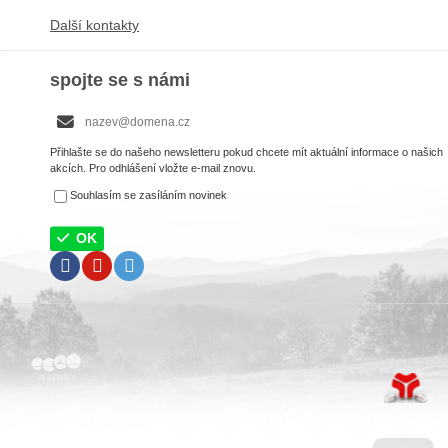
Další kontakty
spojte se s námi
Přihlašte se do našeho newsletteru pokud chcete mít aktuální informace o našich
akcích. Pro odhlášení vložte e-mail znovu.
Souhlasím se zasíláním novinek
OK
Facebook
Youtube
Twitter
1 + 1 osoba zdarma na jízdu vláčkem Lázeňáčkem |
Zábava a sport | YES Card
© 2017-2026 Všechna práva vyhrazena.