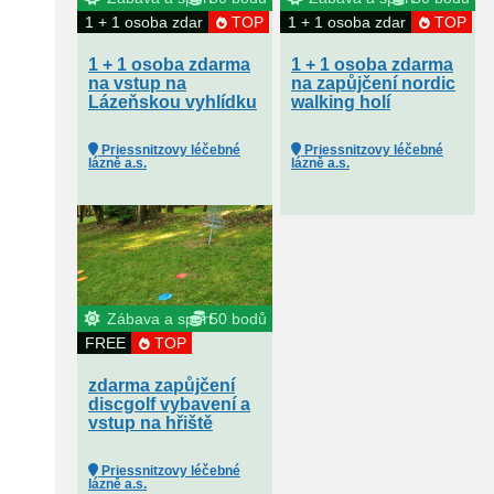
1 + 1 osoba zdar
TOP
1 + 1 osoba zdar
TOP
1 + 1 osoba zdarma
1 + 1 osoba zdarma
na vstup na
na zapůjčení nordic
Lázeňskou vyhlídku
walking holí
Priessnitzovy léčebné
Priessnitzovy léčebné
lázně a.s.
lázně a.s.
Zábava a sport
50 bodů
FREE
TOP
zdarma zapůjčení
discgolf vybavení a
vstup na hřiště
Priessnitzovy léčebné
lázně a.s.