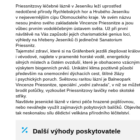
Priessnitzovy léčebné lázně v Jeseníku leží uprostřed
nedotčené přírody Rychlebských hor a Hrubého Jeseníku
v nejsevernějším cípu Olomouckého kraje. Ve svém názvu
nesou jméno svého zakladatele Vincenze Priessnitze a jsou
vůbec prvním vodoléčebným ústavem světa. Už při první
návštěvě na Vás zapůsobí jejich charismatické genius loci,
výhledy na hřebeny Jeseníků či jedinečné Sanatorium
Priessnitz.
Tajemství zdraví, které si na Gräfenberk jezdili zlepšovat králo
i vévodové, najdete v pramenité horské vodě, energeticky
silných místech a čistém ovzduší, které je obohaceno vzácným
výskytem biogenních prvků. Unikátní klima pozitivně působí
především na onemocnění dýchacích cest, štítné žlázy
i psychických poruch. Světovou raritou lázní je Balneopark
Vincenze Priessnitze, speciální „vodní zahrada“, v niž se může
brodit potůčky, vyzkoušet Priessnitzovy lavičky nebo skotské
střiky.
Navštivte jesenické lázně v rámci péče hrazené pojišťovnou,
nebo neváhejte využít zajímavých pobytových balíčků. Objevít
tak neskonalou sílu dědictví velikána přírodního léčitelství.
Další výhody poskytovatele