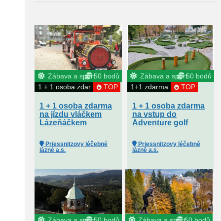
Zábava a sport
50 bodů
Zábava a sport
50 bodů
1 + 1 osoba zdar
TOP
1+1 zdarma
TOP
1 + 1 osoba zdarma
1 + 1 osoba zdarma
na jízdu vláčkem
na vstup do
Lázeňáčkem
Adventure golf
Priessnitzovy léčebné
Priessnitzovy léčebné
lázně a.s.
lázně a.s.
Zábava a sport
50 bodů
Zábava a sport
50 bodů