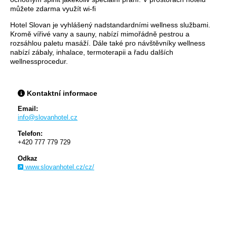
můžete zdarma využít wi-fi
Hotel Slovan je vyhlášený nadstandardními wellness službami.
Kromě vířivé vany a sauny, nabízí mimořádně pestrou a
rozsáhlou paletu masáží. Dále také pro návštěvníky wellness
nabízí zábaly, inhalace, termoterapii a řadu dalších
wellnessprocedur.
Kontaktní informace
Email:
info@slovanhotel.cz
Telefon:
+420 777 779 729
Odkaz
www.slovanhotel.cz/cz/