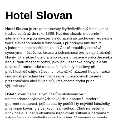
Hotel Slovan
Hotel Slovan
je zrekonstruovaný čtyřhvězdičkový hotel, jehož
tradice sahá až do roku 1868. Kvalitou služeb, moderními
interiéry, které jsou navrženy s důrazem na zachování jedinečné
tváře slavného hotelu Kretschmär, i příhodným umístěním
v jednom z nejkrásnějších koutů České republiky se stává
synonymem úspěchu, luxusu a jedinečnosti pro ty nejnáročnější
klienty. Charakter hotelu a jeho skvělé umístění v srdci Jeseníků
nabízí řadu možnosti vyžití, jako jsou lázeňské pobyty, aktivní
dovolená, romantické a relaxační víkendy či oslavy při
příležitosti důležitých životních okamžiků. Zázemí hotelu nabízí
i možnosti pořádání firemních školení, pracovních zasedání,
prezentačních akcí či večírků, jimž chcete dodat punc
výjimečnosti.
Hotel Slovan nabízí svým hostům ubytování ve 35
nadstandartně vybavených pokojích a apartmá, moderní
gourmet restauraci, jejíž speciality potěší i ty největší labužníky,
příjemnou kavárnu s venkovní zahrádkou. Chuti na večerní
drink poslouží bar s obsáhlým nápojovým lístkem a barmanem
ochotným splnit jakékoliv speciální přání. V prostorách hotelu