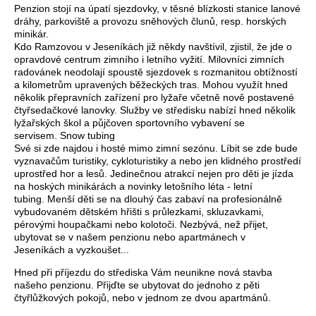
Penzion stojí na úpatí sjezdovky, v těsné blízkosti stanice lanové
dráhy, parkoviště a provozu sněhových člunů, resp. horských
minikár.
Kdo Ramzovou v Jeseníkách již někdy navštívil, zjistil, že jde o
opravdové centrum zimního i letního vyžití. Milovníci zimních
radovánek neodolají spoustě sjezdovek s rozmanitou obtížností
a kilometrům upravených běžeckých tras. Mohou využít hned
několik přepravních zařízení pro lyžaře včetně nově postavené
čtyřsedačkové lanovky. Služby ve středisku nabízí hned několik
lyžařských škol a půjčoven sportovního vybavení se
servisem. Snow tubing
Své si zde najdou i hosté mimo zimní sezónu. Líbit se zde bude
vyznavačům turistiky, cykloturistiky a nebo jen klidného prostředí
uprostřed hor a lesů. Jedinečnou atrakcí nejen pro děti je jízda
na hoských minikárách a novinky letošního léta - letní
tubing. Menší děti se na dlouhý čas zabaví na profesionálně
vybudovaném dětském hřišti s průlezkami, skluzavkami,
pérovými houpačkami nebo kolotoči. Nezbývá, než přijet,
ubytovat se v našem penzionu nebo apartmánech v
Jeseníkách a vyzkoušet...
Hned při příjezdu do střediska Vám neunikne nová stavba
našeho penzionu. Přijďte se ubytovat do jednoho z pěti
čtyřlůžkových pokojů, nebo v jednom ze dvou apartmánů.