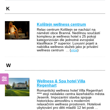
K
Kolštejn wellness centrum
Relax centrum Kolštejn se nachází na
náměstí obce Branná. Nedílnou součástí
komplexu je wellness hotel s 25 pokoji
kategorizován dle jednotné evropské
klasifikace 3* superior. Luxusní pojetí a
nabídka wellness služeb jako je privátní
wellness centrum
... (
více
)
W
Wellness & Spa hotel Villa
Regenhart
Romantický wellness hotel Villa Regenhart
**** stojí nedaleko centra lázeňského města
Jeseník. Impozantní stavba spojuje
historickou atmosféru s moderním
relaxačním wellness prostorem. Hotelové
ubytování pro děti mladší 12 let posk
...