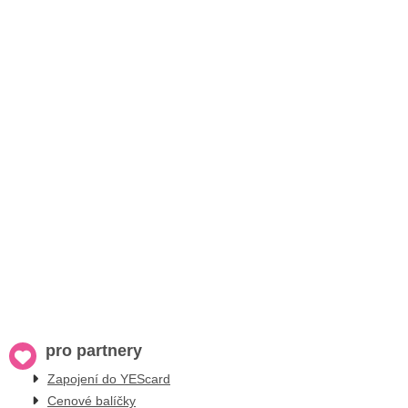
pro partnery
Zapojení do YEScard
Cenové balíčky