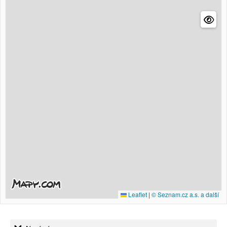
Leaflet
|
© Seznam.cz a.s. a další