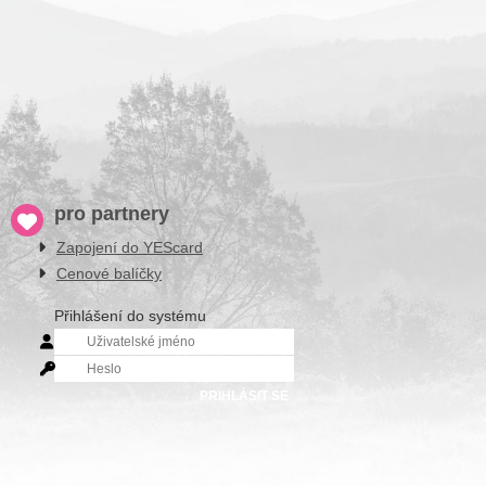
pro partnery
Zapojení do YEScard
Cenové balíčky
Přihlášení do systému
PRIHLÁSIT SE