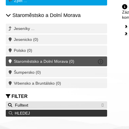
Zpět ...
Záz
Staroměstsko a Dolní Morava
kom
Jeseníky ...
Jesenicko
(0)
Polsko
(0)
Staroměstsko a Dolní Morava
(0)
Šumpersko
(0)
Vrbensko a Bruntálsko
(0)
FILTER
Fulltext
HLEDEJ