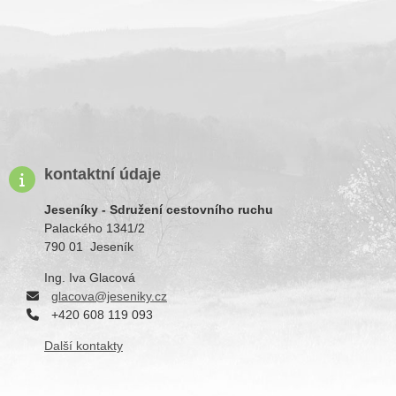
kontaktní údaje
Jeseníky - Sdružení cestovního ruchu
Palackého 1341/2
790 01 Jeseník
Ing. Iva Glacová
g
lacova@jeseniky.cz
+420 608 119 093
Další kontakty