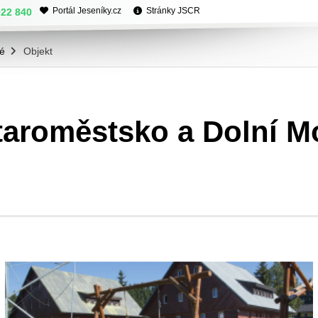
Portál Jeseníky.cz
Stránky JSCR
022 840
lé
Objekt
taroměstsko a Dolní M